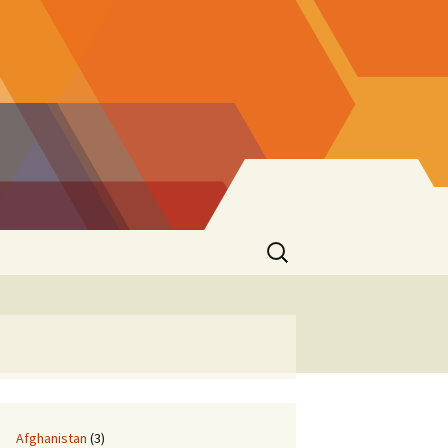
Suchen
nach:
Afghanistan
(3)