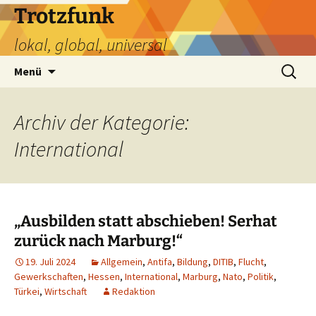
Zum
Trotzfunk
Inhalt
lokal, global, universal
springen
Suchen
Menü
nach:
Archiv der Kategorie:
International
„Ausbilden statt abschieben! Serhat
zurück nach Marburg!“
19. Juli 2024
Allgemein
,
Antifa
,
Bildung
,
DITIB
,
Flucht
,
Gewerkschaften
,
Hessen
,
International
,
Marburg
,
Nato
,
Politik
,
Türkei
,
Wirtschaft
Redaktion