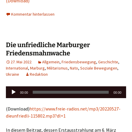
(Download)
Kommentar hinterlassen
Die unfriedliche Marburger
Friedensmahnwache
27. Mai 2022
Allgemein
,
Friedensbewegung
,
Geschichte
,
International
,
Marburg
,
Militarismus
,
Nato
,
Soziale Bewegungen
,
Ukraine
Redaktion
Audio-
00:00
00:00
Player
(Download)
https://www.freie-radios.net/mp3/20220527-
dieunfriedli-115802.mp3?dl=1
In diesem Beitrag, dessen Erstausstrahlung am 6. März