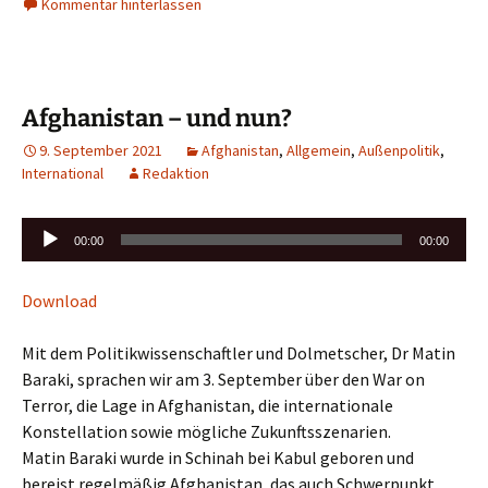
Kommentar hinterlassen
Afghanistan – und nun?
9. September 2021
Afghanistan
,
Allgemein
,
Außenpolitik
,
International
Redaktion
Audio-
00:00
00:00
Player
Download
Mit dem Politikwissenschaftler und Dolmetscher, Dr Matin
Baraki, sprachen wir am 3. September über den War on
Terror, die Lage in Afghanistan, die internationale
Konstellation sowie mögliche Zukunftsszenarien.
Matin Baraki wurde in Schinah bei Kabul geboren und
bereist regelmäßig Afghanistan, das auch Schwerpunkt