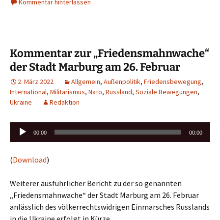
Kommentar hinterlassen
Kommentar zur „Friedensmahnwache“
der Stadt Marburg am 26. Februar
2. März 2022
Allgemein
,
Außenpolitik
,
Friedensbewegung
,
International
,
Militarismus
,
Nato
,
Russland
,
Soziale Bewegungen
,
Ukraine
Redaktion
Audio-
00:00
00:00
Player
(
Download
)
Weiterer ausführlicher Bericht zu der so genannten
„Friedensmahnwache“ der Stadt Marburg am 26. Februar
anlässlich des völkerrechtswidrigen Einmarsches Russlands
in die Ukraine erfolgt in Kürze.