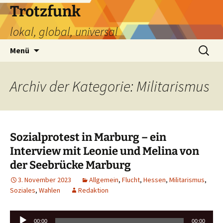
Zum
Trotzfunk
Inhalt
lokal, global, universal
springen
Suchen
Menü
nach:
Archiv der Kategorie: Militarismus
Sozialprotest in Marburg – ein
Interview mit Leonie und Melina von
der Seebrücke Marburg
3. November 2023
Allgemein
,
Flucht
,
Hessen
,
Militarismus
,
Soziales
,
Wahlen
Redaktion
Audio-
00:00
00:00