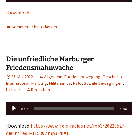
Player
(Download)
Kommentar hinterlassen
Die unfriedliche Marburger
Friedensmahnwache
27. Mai 2022
Allgemein
,
Friedensbewegung
,
Geschichte
,
International
,
Marburg
,
Militarismus
,
Nato
,
Soziale Bewegungen
,
Ukraine
Redaktion
Audio-
00:00
00:00
Player
(Download)
https://www.freie-radios.net/mp3/20220527-
dieunfriedli-115802.mp3?dl=1