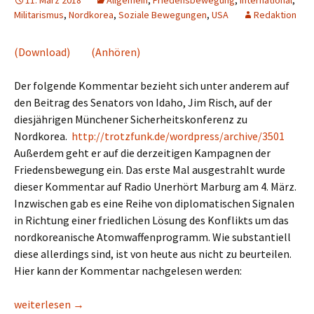
11. März 2018
Allgemein
,
Friedensbewegung
,
International
,
Militarismus
,
Nordkorea
,
Soziale Bewegungen
,
USA
Redaktion
(Download)
(Anhören)
Der folgende Kommentar bezieht sich unter anderem auf
den Beitrag des Senators von Idaho, Jim Risch, auf der
diesjährigen Münchener Sicherheitskonferenz zu
Nordkorea.
http://trotzfunk.de/wordpress/archive/3501
Außerdem geht er auf die derzeitigen Kampagnen der
Friedensbewegung ein. Das erste Mal ausgestrahlt wurde
dieser Kommentar auf Radio Unerhört Marburg am 4. März.
Inzwischen gab es eine Reihe von diplomatischen Signalen
in Richtung einer friedlichen Lösung des Konflikts um das
nordkoreanische Atomwaffenprogramm. Wie substantiell
diese allerdings sind, ist von heute aus nicht zu beurteilen.
Hier kann der Kommentar nachgelesen werden:
Für Abrüstung, gegen Krieg(sdrohungen) – Auf zum Ostermars
weiterlesen
→