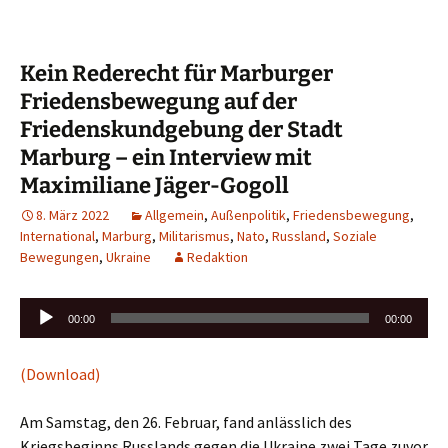
Kein Rederecht für Marburger
Friedensbewegung auf der
Friedenskundgebung der Stadt
Marburg – ein Interview mit
Maximiliane Jäger-Gogoll
8. März 2022
Allgemein
,
Außenpolitik
,
Friedensbewegung
,
International
,
Marburg
,
Militarismus
,
Nato
,
Russland
,
Soziale
Bewegungen
,
Ukraine
Redaktion
Audio-
00:00
00:00
Player
(Download)
Am Samstag, den 26. Februar, fand anlässlich des
Kriegsbeginns Russlands gegen die Ukraine zwei Tage zuvor