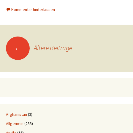
Kommentar hinterlassen
Beitragsnavigation
←
Ältere Beiträge
Afghanistan
(3)
Allgemein
(233)
Antifa
(16)