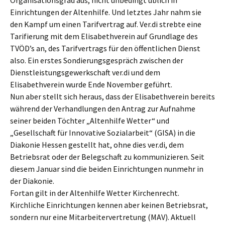
Organisationsgrad aus, nicht unbedingt üblich in
Einrichtungen der Altenhilfe. Und letztes Jahr nahm sie
den Kampf um einen Tarifvertrag auf. Ver.di strebte eine
Tarifierung mit dem Elisabethverein auf Grundlage des
TVÖD’s an, des Tarifvertrags für den öffentlichen Dienst
also. Ein erstes Sondierungsgespräch zwischen der
Dienstleistungsgewerkschaft ver.di und dem
Elisabethverein wurde Ende November geführt.
Nun aber stellt sich heraus, dass der Elisabethverein bereits
während der Verhandlungen den Antrag zur Aufnahme
seiner beiden Töchter „Altenhilfe Wetter“ und
„Gesellschaft für Innovative Sozialarbeit“ (GISA) in die
Diakonie Hessen gestellt hat, ohne dies ver.di, dem
Betriebsrat oder der Belegschaft zu kommunizieren. Seit
diesem Januar sind die beiden Einrichtungen nunmehr in
der Diakonie.
Fortan gilt in der Altenhilfe Wetter Kirchenrecht.
Kirchliche Einrichtungen kennen aber keinen Betriebsrat,
sondern nur eine Mitarbeitervertretung (MAV). Aktuell