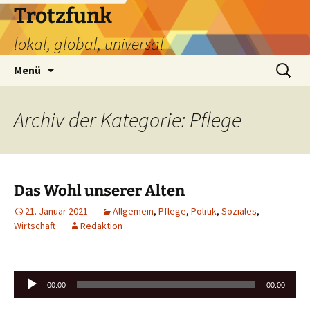
Zum
Trotzfunk
Inhalt
lokal, global, universal
springen
Suchen
Menü
nach:
Archiv der Kategorie: Pflege
Das Wohl unserer Alten
21. Januar 2021
Allgemein
,
Pflege
,
Politik
,
Soziales
,
Wirtschaft
Redaktion
Audio-
00:00
00:00
Player