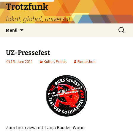
Zum
Trotzfunk
Inhalt
lokal, global, universal
springen
Suchen
Menü
nach:
UZ-Pressefest
15. Juni 2011
Kultur
,
Politik
Redaktion
Zum Interview mit Tanja Bauder-Wöhr: