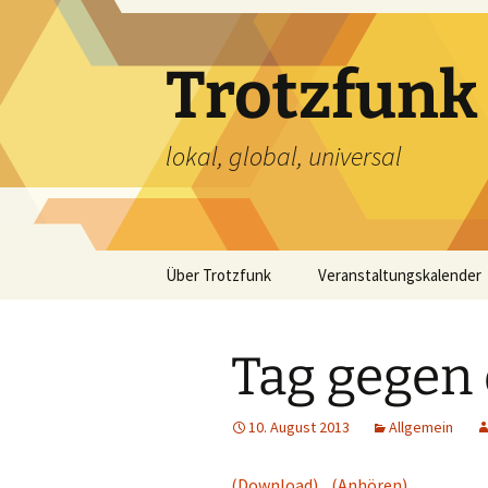
Zum
Inhalt
springen
Trotzfunk
lokal, global, universal
Über Trotzfunk
Veranstaltungskalender
Tag gegen
10. August 2013
Allgemein
(Download)
(Anhören)