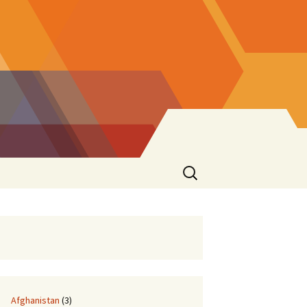
Suchen
nach:
Afghanistan
(3)