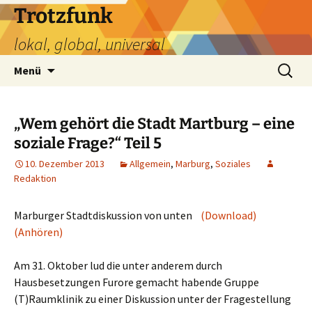
Zum
Trotzfunk
Inhalt
lokal, global, universal
springen
Suchen
Menü
nach:
„Wem gehört die Stadt Martburg – eine
soziale Frage?“ Teil 5
10. Dezember 2013
Allgemein
,
Marburg
,
Soziales
Redaktion
Marburger Stadtdiskussion von unten
(Download)
(Anhören)
Am 31. Oktober lud die unter anderem durch
Hausbesetzungen Furore gemacht habende Gruppe
(T)Raumklinik zu einer Diskussion unter der Fragestellung