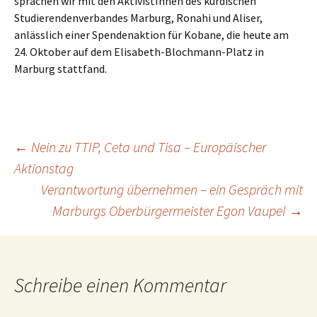
sprachen wir mit den AktivistInnen des kurdischen
Studierendenverbandes Marburg, Ronahi und Aliser,
anlässlich einer Spendenaktion für Kobane, die heute am
24. Oktober auf dem Elisabeth-Blochmann-Platz in
Marburg stattfand.
Beitragsnavigation
←
Nein zu TTIP, Ceta und Tisa – Europäischer
Aktionstag
Verantwortung übernehmen – ein Gespräch mit
Marburgs Oberbürgermeister Egon Vaupel
→
Schreibe einen Kommentar