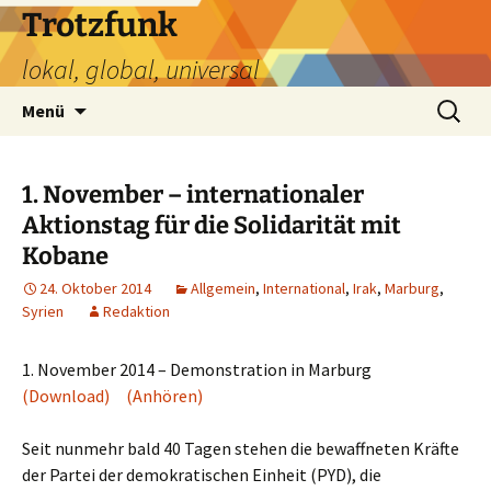
Zum
Trotzfunk
Inhalt
lokal, global, universal
springen
Suchen
Menü
nach:
1. November – internationaler
Aktionstag für die Solidarität mit
Kobane
24. Oktober 2014
Allgemein
,
International
,
Irak
,
Marburg
,
Syrien
Redaktion
1. November 2014 – Demonstration in Marburg
(Download)
(Anhören)
Seit nunmehr bald 40 Tagen stehen die bewaffneten Kräfte
der Partei der demokratischen Einheit (PYD), die