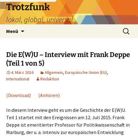
Zum
Trotzfunk
Inhalt
lokal, global, universal
springen
Suchen
Menü
nach:
Die E(W)U – Interview mit Frank Deppe
(Teil 1 von 5)
4. März 2016
Allgemein
,
Europäische Union (EU)
,
International
Redaktion
(Download)
(Anhören)
In diesem Interview geht es um die Geschichte der E(W)U.
Teil 1 startet mit den Ereignissen am 12. Juli 2015. Frank
Deppe ist emeritierter Professor für Politikwissenschaft in
Marburg, der u. a. intensiv zur europäischen Entwicklung