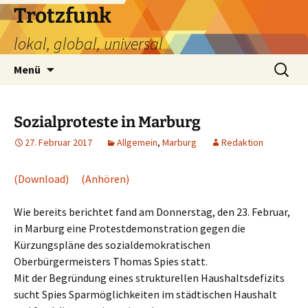
Zum
Trotzfunk
Inhalt
lokal, global, universal
springen
Suchen
Menü
nach:
Sozialproteste in Marburg
27. Februar 2017
Allgemein
,
Marburg
Redaktion
(Download)
(Anhören)
Wie bereits berichtet fand am Donnerstag, den 23. Februar,
in Marburg eine Protestdemonstration gegen die
Kürzungspläne des sozialdemokratischen
Oberbürgermeisters Thomas Spies statt.
Mit der Begründung eines strukturellen Haushaltsdefizits
sucht Spies Sparmöglichkeiten im städtischen Haushalt