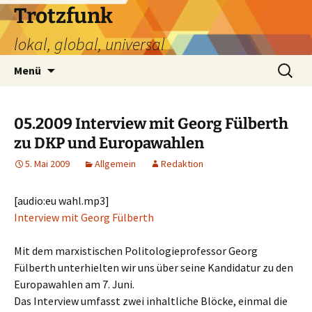
Zum
Trotzfunk
Inhalt
lokal, global, universal
springen
Suchen
Menü
nach:
05.2009 Interview mit Georg Fülberth
zu DKP und Europawahlen
5. Mai 2009
Allgemein
Redaktion
[audio:eu wahl.mp3]
Interview mit Georg Fülberth
Mit dem marxistischen Politologieprofessor Georg
Fülberth unterhielten wir uns über seine Kandidatur zu den
Europawahlen am 7. Juni.
Das Interview umfasst zwei inhaltliche Blöcke, einmal die