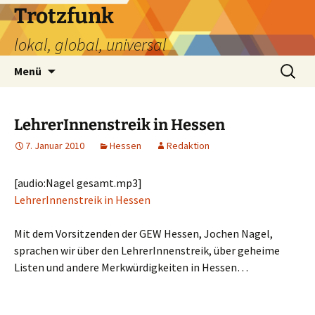
Zum
Trotzfunk
Inhalt
lokal, global, universal
springen
Suchen
Menü
nach:
LehrerInnenstreik in Hessen
7. Januar 2010
Hessen
Redaktion
[audio:Nagel gesamt.mp3]
LehrerInnenstreik in Hessen
Mit dem Vorsitzenden der GEW Hessen, Jochen Nagel,
sprachen wir über den LehrerInnenstreik, über geheime
Listen und andere Merkwürdigkeiten in Hessen…