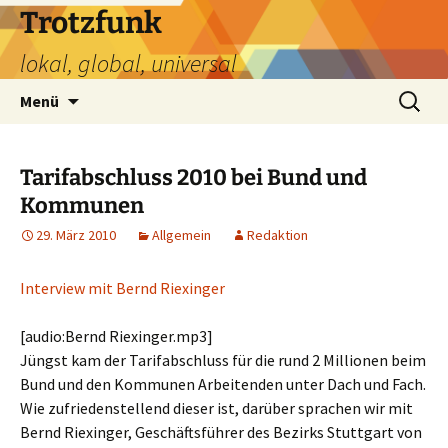
Zum
Trotzfunk
Inhalt
lokal, global, universal
springen
Suchen
Menü
nach:
Tarifabschluss 2010 bei Bund und
Kommunen
29. März 2010
Allgemein
Redaktion
Interview mit Bernd Riexinger
[audio:Bernd Riexinger.mp3]
Jüngst kam der Tarifabschluss für die rund 2 Millionen beim
Bund und den Kommunen Arbeitenden unter Dach und Fach.
Wie zufriedenstellend dieser ist, darüber sprachen wir mit
Bernd Riexinger, Geschäftsführer des Bezirks Stuttgart von