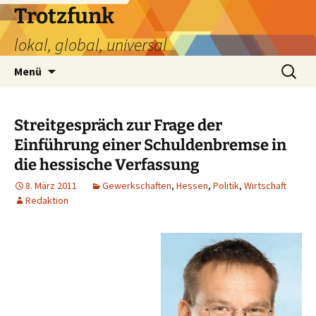
Zum
Trotzfunk
Inhalt
lokal, global, universal
springen
Suchen
Menü
nach:
Streitgespräch zur Frage der
Einführung einer Schuldenbremse in
die hessische Verfassung
8. März 2011
Gewerkschaften
,
Hessen
,
Politik
,
Wirtschaft
Redaktion