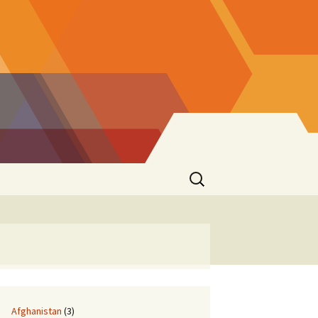
Suchen
nach:
Afghanistan
(3)