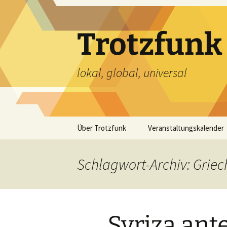
Zum
Inhalt
springen
Trotzfunk
lokal, global, universal
Über Trotzfunk
Veranstaltungskalender
Schlagwort-Archiv: Grie
Syriza ant