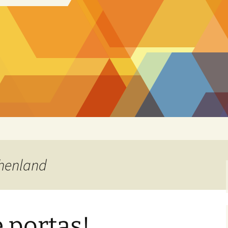
chenland
e portas!