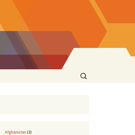
Suchen
nach:
Afghanistan
(3)