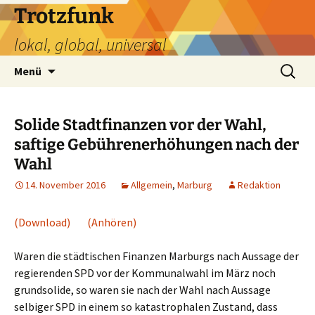
Zum
Trotzfunk
Inhalt
lokal, global, universal
springen
Suchen
Menü
nach:
Solide Stadtfinanzen vor der Wahl,
saftige Gebührenerhöhungen nach der
Wahl
14. November 2016
Allgemein
,
Marburg
Redaktion
(Download)
(Anhören)
Waren die städtischen Finanzen Marburgs nach Aussage der
regierenden SPD vor der Kommunalwahl im März noch
grundsolide, so waren sie nach der Wahl nach Aussage
selbiger SPD in einem so katastrophalen Zustand, dass