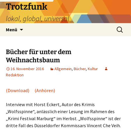
Zum
Trotzfunk
Inhalt
lokal, global, universal
springen
Suchen
Menü
nach:
Bücher für unter dem
Weihnachtsbaum
16. November 2016
Allgemein
,
Bücher
,
Kultur
Redaktion
(Download)
(Anhören)
Interview mit Horst Eckert, Autor des Krimis
„Wolfsspinne“, anlässlich einer Lesung im Rahmen des
„Krimi Festival Marburg“ im Herbst. „Wolfsspinne“ ist der
dritte Fall des Düsseldorfer Kommissars Vincent Che Veih.